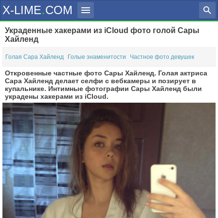
.
X-LIME
COM
Украденные хакерами из iCloud фото голой Сары
Голые знаменитости
Хайленд
Актрисы
Певицы
Журналы
Голая Сара Хайленд
Голые знаменитости
Частное фото девушек
Откровенные частные фото Сары Хайленд. Голая актриса
Телеведущие
Спортсменки
PLAYBOY
MAXIM
Penthouse
Слитые Фото
Сара Хайленд делает селфи с вебкамеры и позирует в
купальнике. Интимные фотографии Сары Хайленд были
Модели
XXL
EGO
SIM
украдены хакерами из iCloud.
FHM
GQ